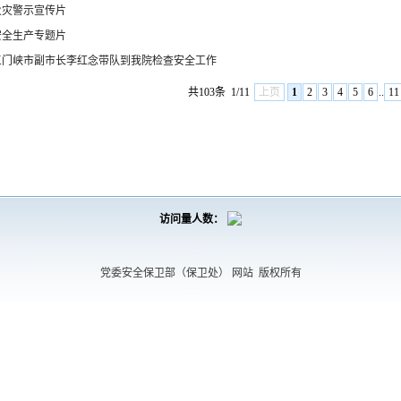
火灾警示宣传片
安全生产专题片
三门峡市副市长李红念带队到我院检查安全工作
共103条
1/11
上页
1
2
3
4
5
6
..
11
访问量人数：
党委安全保卫部（保卫处） 网站
版权所有